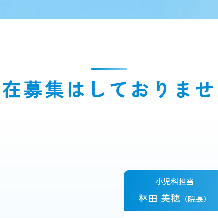
現在募集はしておりませ
小児科担当
林田 美穂
（院長）