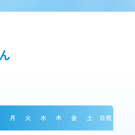
ん
月
火
水
木
金
土
日祝