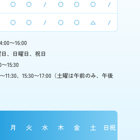
○
○
/
○
○
○
/
○
○
/
○
○
△
/
4:00〜16:00
曜日、日曜日、祝日
00〜15:30
00〜11:30、15:30〜17:00（土曜は午前のみ、午後
月
火
水
木
金
土
日祝