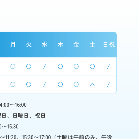
月
火
水
木
金
土
日祝
○
○
/
○
○
○
/
○
○
/
○
○
△
/
4:00〜16:00
曜日、日曜日、祝日
00〜15:30
00〜11:30、15:30〜17:00（土曜は午前のみ、午後